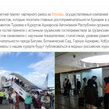
тний прилет чартерного рейса из
Москвы
, осуществляемый компанией
алистов, которые посетили главные достопримечательности Аджарии в 
ментом Туризма и Курортов Аджарской Автономной Республики организ
 гостей приняли с истинным грузинским гостеприимством за грузинским
стов ознакомили с научными показателями, статистикой, уровнем разви
ечательности города Батуми, Ботанический Сад, Горную Аджарию, Кобуле
риалы о нашем курорте будут публиковаться в модных российских журн