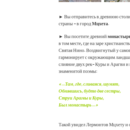
► Вы отправитесь в древнюю столи
страны - в город
Мцхета
.
► Вы посетите древний
монастыр
в том месте, где на заре христианс
Святая Нино. Воздвигнутый у самог
гармонирует с окружающим ландша
слияние двух рек- Куры и Арагви и 
знаменитой поэмы:
«…Там, где, сливаяся, шумят,
Обнявшись, будто две сестры,
Струи Арагвы и Куры,
Был монастырь…»
Такой увидел Лермонтов Мцхету и о