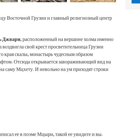
цу Восточной Грузии и главный религиозный центр
ь Джвари
, расположенный на вершине холма именно
тва воздвигла свой крест просветительница Грузии
о края скалы, монастырь чудесным образом
фтом. Отсюда открывается завораживающий вид на
на саму Мцхету. И невольно на ум приходят строки
писал ее в поэме Мцыри, такой ее увидите и вы.