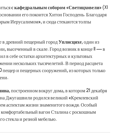
миться
с кафедральным собором «Светицховели»
(XI
В основании его покоится Хитон Господень. Благодаря
орым Иерусалимом», и сюда стекаются толпы
е в древний пещерный город
Уплисцихе
, один из
и, высеченный в скале. Город возник в конце II — в
анил в себе остатки архитектурных и культовых
жении нескольких тысячелетий. В период расцвета
0 пещер и пещерных сооружений, из которых только
ени.
лина
, построенном вокруг дома, в котором 21 декабря
иона Джугашвили родился великий «Кремлевский
сем аспектам жизни знаменитого вождя. Особый
 комфортабельный вагон Сталина с роскошным
го стекла и резной мебелью.