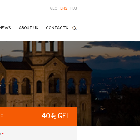
GEO
ENG
RUS
NEWS
ABOUT US
CONTACTS
е
40 € GEL
CE
e
*