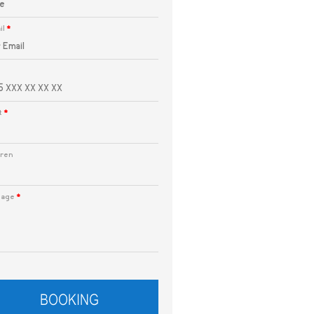
il
*
*
t
*
dren
sage
*
BOOKING