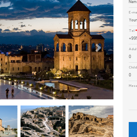
E-ma
Tel
Adul
Chil
Mes