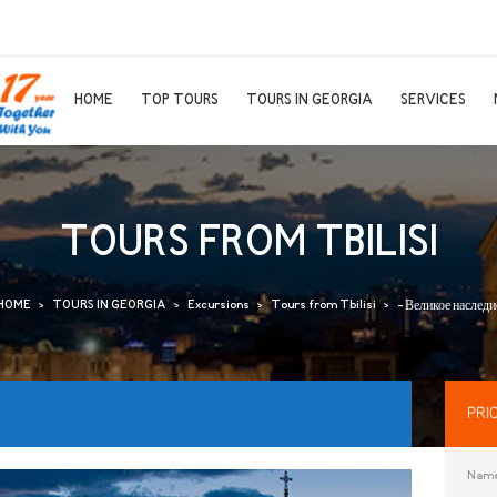
HOME
TOP TOURS
TOURS IN GEORGIA
SERVICES
TOURS FROM TBILISI
HOME
TOURS IN GEORGIA
Excursions
Tours from Tbilisi
- Великое наследи
PRI
Nam
Next