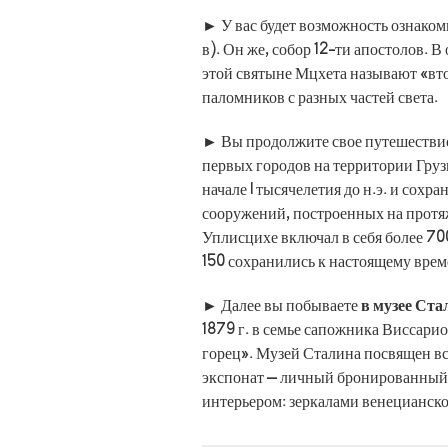
► У вас будет возможность ознако
в). Он же, собор 12-ти апостолов. 
этой святыне Мцхета называют «вт
паломников с разных частей света.
► Вы продолжите свое путешестви
первых городов на территории Грузи
начале I тысячелетия до н.э. и сохр
сооружений, построенных на протя
Уплисцихе включал в себя более 70
150 сохранились к настоящему врем
► Далее вы побываете
в музее Ста
1879 г. в семье сапожника Виссар
горец». Музей Сталина посвящен в
экспонат – личный бронированный
интерьером: зеркалами венецианско