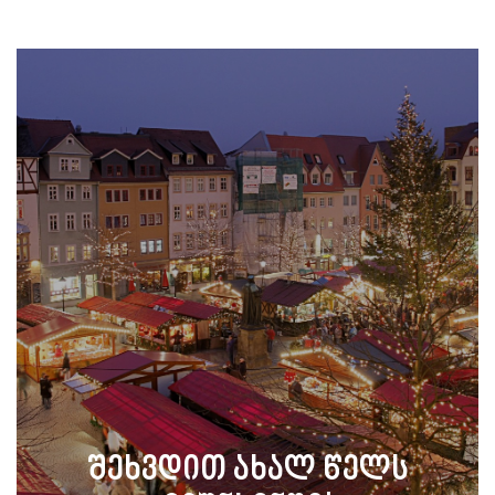
ᲨᲔᲮᲕᲓᲘᲗ ᲐᲮᲐᲚ ᲬᲔᲚᲡ