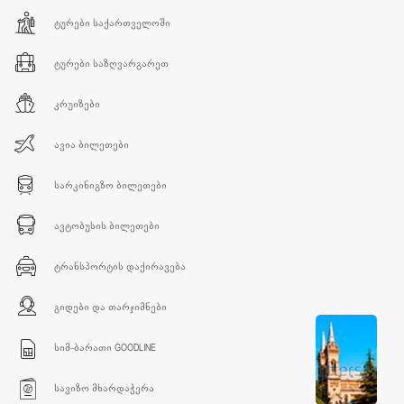
ᲢᲣᲠᲔᲑᲘ ᲡᲐᲥᲐᲠᲗᲕᲔᲚᲝᲨᲘ
ᲢᲣᲠᲔᲑᲘ ᲡᲐᲖᲦᲕᲐᲠᲒᲐᲠᲔᲗ
ᲙᲠᲣᲘᲖᲔᲑᲘ
ᲐᲕᲘᲐ ᲑᲘᲚᲔᲗᲔᲑᲘ
ᲡᲐᲠᲙᲘᲜᲘᲒᲖᲝ ᲑᲘᲚᲔᲗᲔᲑᲘ
ᲐᲕᲢᲝᲑᲣᲡᲘᲡ ᲑᲘᲚᲔᲗᲔᲑᲘ
ᲢᲠᲐᲜᲡᲞᲝᲠᲢᲘᲡ ᲓᲐᲥᲘᲠᲐᲕᲔᲑᲐ
ᲒᲘᲓᲔᲑᲘ ᲓᲐ ᲗᲐᲠᲯᲘᲛᲜᲔᲑᲘ
ᲡᲘᲛ-ᲑᲐᲠᲐᲗᲘ GOODLINE
ᲡᲐᲕᲘᲖᲝ ᲛᲮᲐᲠᲓᲐᲭᲔᲠᲐ