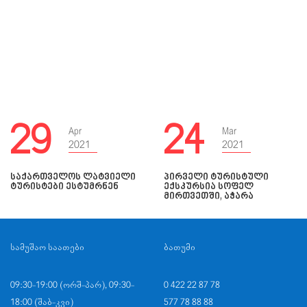
29
24
Apr
Mar
2021
2021
ᲡᲐᲥᲐᲠᲗᲕᲔᲚᲝᲡ ᲚᲐᲢᲕᲘᲔᲚᲘ
ᲞᲘᲠᲕᲔᲚᲘ ᲢᲣᲠᲘᲡᲢᲣᲚᲘ
ᲢᲣᲠᲘᲡᲢᲔᲑᲘ ᲔᲡᲢᲣᲛᲠᲜᲔᲜ
ᲔᲥᲡᲙᲣᲠᲡᲘᲐ ᲡᲝᲤᲔᲚ
ᲛᲘᲠᲗᲕᲔᲗᲨᲘ, ᲐᲭᲐᲠᲐ
ᲡᲐᲛᲣᲨᲐᲝ ᲡᲐᲐᲗᲔᲑᲘ
ᲑᲐᲗᲣᲛᲘ
09:30-19:00 (ᲝᲠᲨ-ᲞᲐᲠ), 09:30-
0 422 22 87 78
18:00 (ᲨᲐᲑ-ᲙᲕᲘ)
577 78 88 88