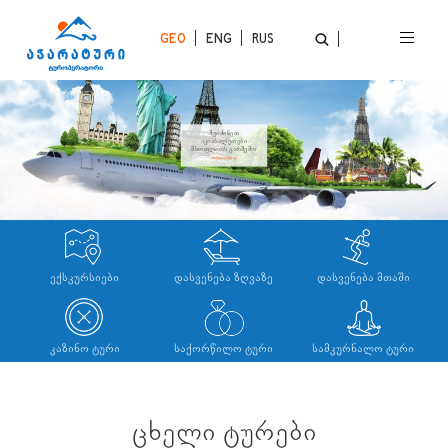
GEO
ENG
RUS
ᲨᲔᲘᲫᲘᲜᲔᲗ
ᲐᲕᲘᲐᲑᲘᲚᲔᲗᲔᲑᲘ
ᲛᲡᲝᲤᲚᲘᲝᲡ ᲒᲐᲠᲨᲔᲛᲝ
ᲘᲮᲘᲚᲔᲗ ᲡᲠᲣᲚᲐᲓ
ᲔᲥᲡᲙᲣᲠᲡᲘᲔᲑᲘ
ᲓᲐᲡᲕᲔᲜᲔᲑᲐ ᲖᲦᲕᲐᲖᲔ
ᲓᲐᲡᲕᲔᲜᲔᲑᲐ ᲛᲗᲐᲨᲘ
ᲙᲐᲖᲘᲜᲝ ᲢᲣᲠᲘ
ᲡᲐᲥᲝᲠᲬᲘᲚᲝ ᲢᲣᲠᲘ
ᲡᲐᲛᲙᲣᲠᲜᲐᲚᲝ ᲢᲣᲠᲘ
ᲪᲮᲔᲚᲘ ᲢᲣᲠᲔᲑᲘ