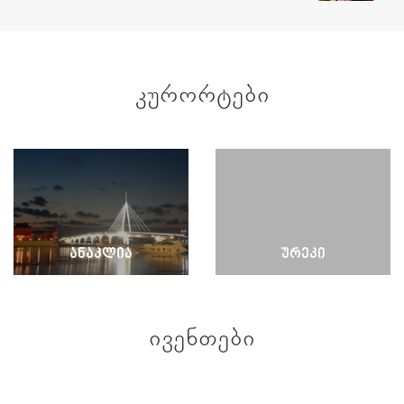
ᲙᲣᲠᲝᲠᲢᲔᲑᲘ
ᲐᲜᲐᲙᲚᲘᲐ
ᲣᲠᲔᲙᲘ
ᲘᲕᲔᲜᲗᲔᲑᲘ