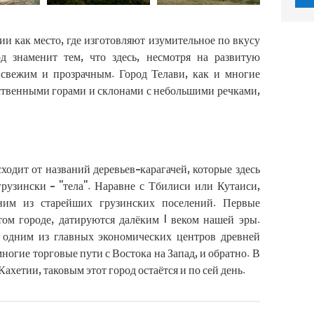
зии как место, где изготовляют изумительное по вкусу
д знаменит тем, что здесь, несмотря на развитую
 свежим и прозрачным. Город Телави, как и многие
ественными горами и склонами с небольшими речками,
сходит от названий деревьев-карагачей, которые здесь
грузински - "тела". Наравне с Тбилиси или Кутаиси,
ним из старейших грузинских поселений. Первые
ом городе, датируются далёким I веком нашей эры.
 одним из главных экономических центров древней
многие торговые пути с Востока на Запад, и обратно. В
Кахетии, таковым этот город остаётся и по сей день.