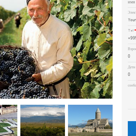
Элек
Tel
Взро
Дети
сооб