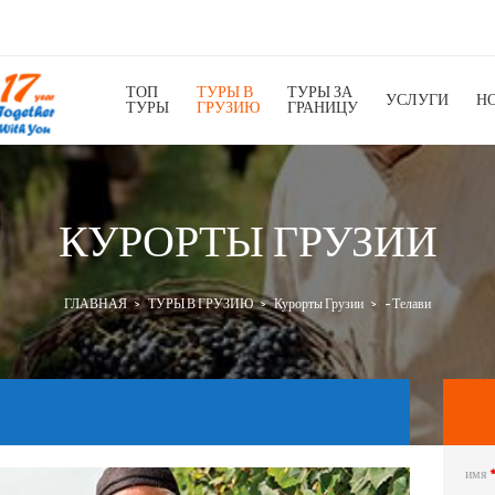
ТОП
ТУРЫ В
ТУРЫ ЗА
УСЛУГИ
Н
ТУРЫ
ГРУЗИЮ
ГРАНИЦУ
КУРОРТЫ ГРУЗИИ
ГЛАВНАЯ
ТУРЫ В ГРУЗИЮ
Курорты Грузии
- Телави
имя
Next