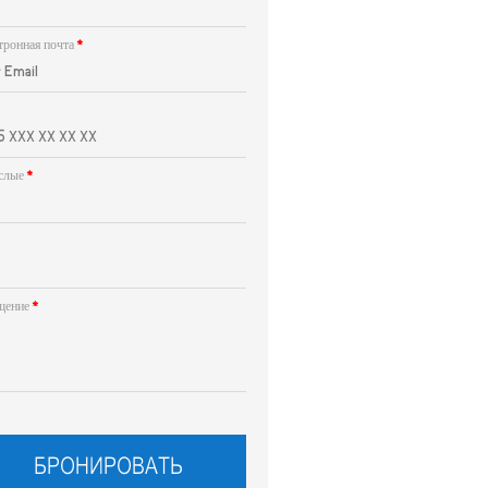
тронная почта
*
*
слые
*
щение
*
БРОНИРОВАТЬ