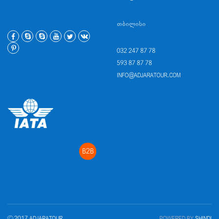
ᲗᲑᲘᲚᲘᲡᲘ
032 247 87 78
593 87 87 78
INFO@ADJARATOUR.COM
B2B
© 2017 ADJARATOUR
POWERED BY
SHINDI