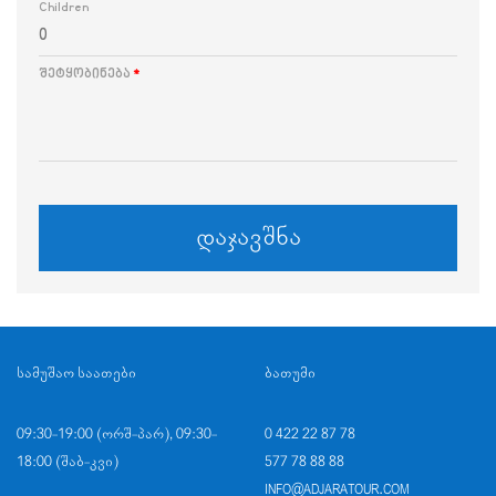
Children
შეტყობინება
*
ᲓᲐᲯᲐᲕᲨᲜᲐ
ᲡᲐᲛᲣᲨᲐᲝ ᲡᲐᲐᲗᲔᲑᲘ
ᲑᲐᲗᲣᲛᲘ
09:30-19:00 (ᲝᲠᲨ-ᲞᲐᲠ), 09:30-
0 422 22 87 78
18:00 (ᲨᲐᲑ-ᲙᲕᲘ)
577 78 88 88
INFO@ADJARATOUR.COM